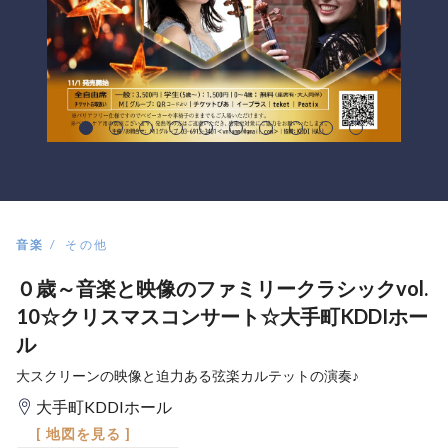
音楽
その他
０歳～音楽と映像のファミリークラシックvol.
10☆クリスマスコンサート☆大手町KDDIホー
ル
大スクリーンの映像と迫力ある弦楽カルテットの演奏♪
大手町KDDIホール
[ 地図を見る ]