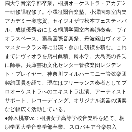
園大学音楽学部卒業。桐朋オーケストラ・アカデミ
ー研修課程修了。小澤征爾音楽塾、小澤国際室内楽
アカデミー奥志賀、セイジオザワ松本フェスティバ
ル、成績優秀者による桐朋学園室内楽演奏会、ヴィ
オラスペース、霧島国際音楽祭、丹波篠山ヴィオラ
マスタークラス等に出演・参加し研鑽を積む。これ
までにヴィオラを店村眞積、鈴木学、大島亮の各氏
に師事。兵庫芸術文化センター管弦楽団レジデン
ト・プレイヤー、神奈川フィルハーモニー管弦楽団
契約団員を経て、現在はフリーランス奏者としてプ
ロオーケストラへのエキストラ出演、アーティスト
サポート、レコーディング、オリジナル楽器の演奏
など幅広く活動している。
●鈴木桃奈vc：桐朋女子高等学校音楽科を経て、桐
朋学園大学音楽学部卒業。 スロバキア音楽祭入