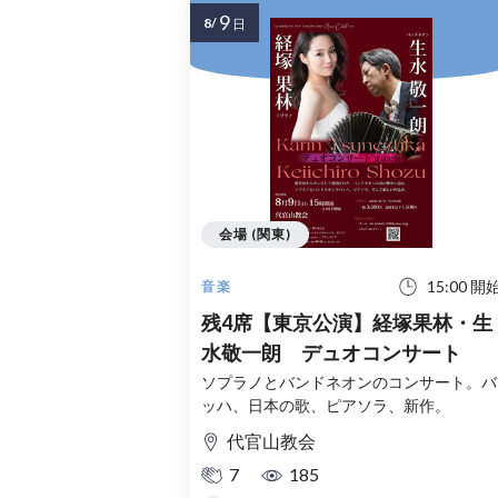
9
8/
日
会場 (関東)
15:00 開
音楽
残4席【東京公演】経塚果林・生
水敬一朗 デュオコンサート
ソプラノとバンドネオンのコンサート。バ
ッハ、日本の歌、ピアソラ、新作。
代官山教会
7
185