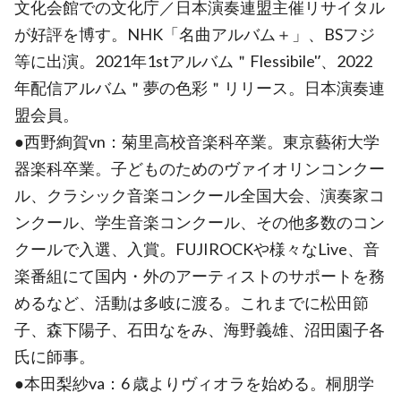
文化会館での文化庁／日本演奏連盟主催リサイタル
が好評を博す。NHK「名曲アルバム＋」、BSフジ
等に出演。2021年1stアルバム＂Flessibile'ʼ、2022
年配信アルバム＂夢の色彩＂リリース。日本演奏連
盟会員。
●西野絢賀vn：菊里高校音楽科卒業。東京藝術大学
器楽科卒業。子どものためのヴァイオリンコンクー
ル、クラシック音楽コンクール全国大会、演奏家コ
ンクール、学生音楽コンクール、その他多数のコン
クールで入選、入賞。FUJIROCKや様々なLive、音
楽番組にて国内・外のアーティストのサポートを務
めるなど、活動は多岐に渡る。これまでに松田節
子、森下陽子、石田なをみ、海野義雄、沼田園子各
氏に師事。
●本田梨紗va：6 歳よりヴィオラを始める。桐朋学