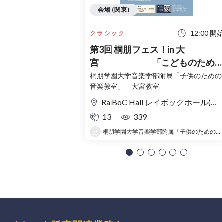
会場 (関東)
12:00 開
クラシック
第3回 桐朋フェス！in 大
宮 「こどものため
コンサート」〜出かけよう！音
桐朋学園大学音楽学部附属「子供のための
音楽教室」 大宮教室
の旅〜
RaiBoC Hall レイボックホール(市民会館おおみや) 5F リハーサルルーム・レクリエーションルーム
13
339
桐朋学園大学音楽学部附属「子供のための音楽教室 」大宮教室