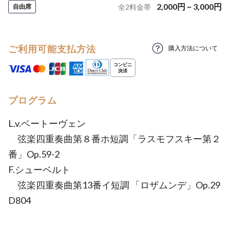
2,000
円
~
3,000
円
自由席
全
2
料金帯
ご利用可能支払方法
購入方法について
プログラム
L.v.ベートーヴェン
弦楽四重奏曲第８番ホ短調「ラスモフスキー第２
番」Op.59-2
F.シューベルト
弦楽四重奏曲第13番イ短調 「ロザムンデ」Op.29
D804