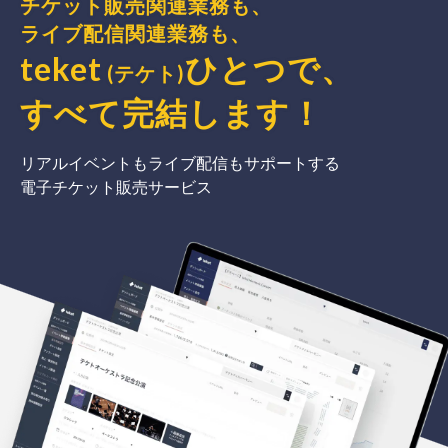
チケット販売関連業務も、
ライブ配信関連業務も、
teket
ひとつで、
(テケト)
すべて完結
します
！
リアルイベントもライブ配信もサポートする
電子チケット販売サービス