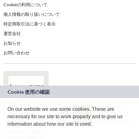
Cookieの利用について
個人情報の取り扱いについて
特定商取引法に基づく表示
運営会社
お知らせ
お問い合わせ
本サービスは、NTT
JASRAC許諾番号：
On our website we use some cookies. These are
ドコモグループの新
9024936001Y45037
規事業創出プログラ
necessary for our site to work properly and to give us
JASRAC許諾番号：
ム「docomo
9024936002Y45040
information about how our site is used.
STARTUP」を通じて
企画され、株式会社
teketにより運営され