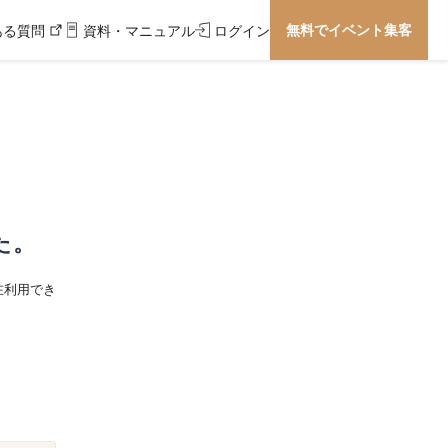
無料でイベント集客
ある質問
資料・マニュアル
ログイン
た。
在利用でき