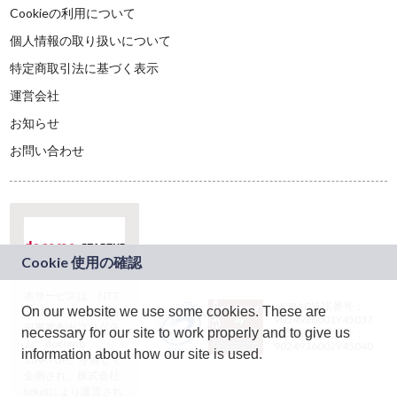
Cookieの利用について
個人情報の取り扱いについて
特定商取引法に基づく表示
運営会社
お知らせ
お問い合わせ
本サービスは、NTT
JASRAC許諾番号：
On our website we use some cookies. These are
ドコモグループの新
9024936001Y45037
規事業創出プログラ
necessary for our site to work properly and to give us
JASRAC許諾番号：
ム「docomo
9024936002Y45040
information about how our site is used.
STARTUP」を通じて
企画され、株式会社
teketにより運営され