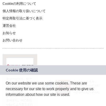
Cookieの利用について
個人情報の取り扱いについて
特定商取引法に基づく表示
運営会社
お知らせ
お問い合わせ
本サービスは、NTT
JASRAC許諾番号：
On our website we use some cookies. These are
ドコモグループの新
9024936001Y45037
規事業創出プログラ
necessary for our site to work properly and to give us
JASRAC許諾番号：
ム「docomo
9024936002Y45040
information about how our site is used.
STARTUP」を通じて
企画され、株式会社
teketにより運営され