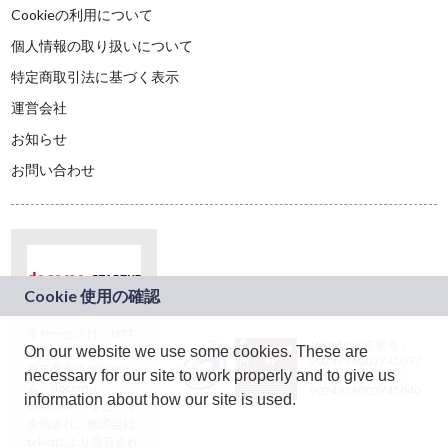
Cookieの利用について
個人情報の取り扱いについて
特定商取引法に基づく表示
運営会社
お知らせ
お問い合わせ
本サービスは、NTT
JASRAC許諾番号：
On our website we use some cookies. These are
ドコモグループの新
9024936001Y45037
規事業創出プログラ
necessary for our site to work properly and to give us
JASRAC許諾番号：
ム「docomo
9024936002Y45040
information about how our site is used.
STARTUP」を通じて
企画され、株式会社
teketにより運営され