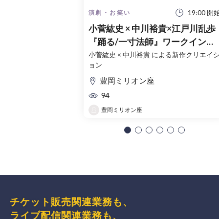
19:00 開
演劇・お笑い
小菅紘史 × 中川裕貴×江戸川乱歩
『踊る/一寸法師』ワークインプ
ログレス
小菅紘史 × 中川裕貴 による新作クリエイ
ョン
豊岡ミリオン座
94
豊岡ミリオン座
チケット販売関連業務も、
ライブ配信関連業務も、