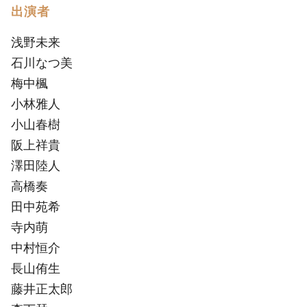
出演者
浅野未来
石川なつ美
梅中楓
小林雅人
小山春樹
阪上祥貴
澤田陸人
高橋奏
田中苑希
寺内萌
中村恒介
長山侑生
藤井正太郎