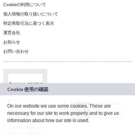
Cookieの利用について
個人情報の取り扱いについて
特定商取引法に基づく表示
運営会社
お知らせ
お問い合わせ
本サービスは、NTT
JASRAC許諾番号：
On our website we use some cookies. These are
ドコモグループの新
9024936001Y45037
規事業創出プログラ
necessary for our site to work properly and to give us
JASRAC許諾番号：
ム「docomo
9024936002Y45040
information about how our site is used.
STARTUP」を通じて
企画され、株式会社
teketにより運営され