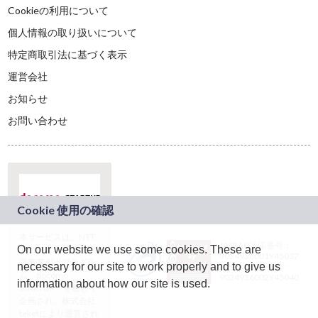
Cookieの利用について
個人情報の取り扱いについて
特定商取引法に基づく表示
運営会社
お知らせ
お問い合わせ
本サービスは、NTT
JASRAC許諾番号：
On our website we use some cookies. These are
ドコモグループの新
9024936001Y45037
規事業創出プログラ
necessary for our site to work properly and to give us
JASRAC許諾番号：
ム「docomo
9024936002Y45040
information about how our site is used.
STARTUP」を通じて
企画され、株式会社
teketにより運営され