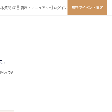
無料でイベント集客
ある質問
資料・マニュアル
ログイン
た。
在利用でき