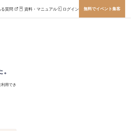
無料でイベント集客
ある質問
資料・マニュアル
ログイン
た。
在利用でき