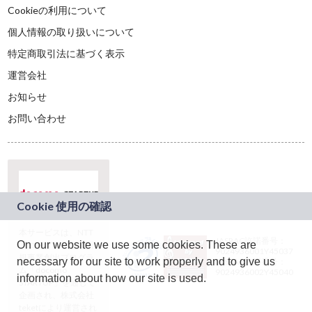
Cookieの利用について
個人情報の取り扱いについて
特定商取引法に基づく表示
運営会社
お知らせ
お問い合わせ
本サービスは、NTT
JASRAC許諾番号：
On our website we use some cookies. These are
ドコモグループの新
9024936001Y45037
規事業創出プログラ
necessary for our site to work properly and to give us
JASRAC許諾番号：
ム「docomo
9024936002Y45040
information about how our site is used.
STARTUP」を通じて
企画され、株式会社
teketにより運営され