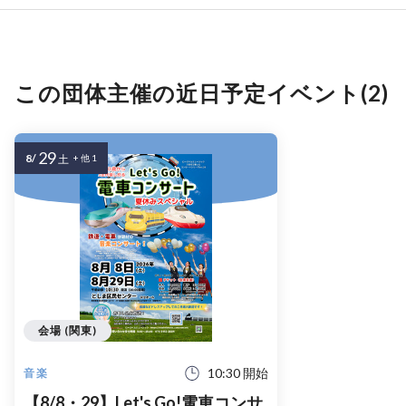
この団体主催の近日予定イベント(2)
29
8/
土
+ 他 1
会場 (関東)
10:30 開始
音楽
【8/8・29】Let's Go!電車コンサ