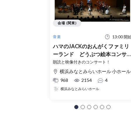
会場 (関東)
13:00 開
音楽
ハマのJACKのおんがくファミリ
ーランド どうぶつ絵本コンサ
ト
朗読と映像付きのコンサート！
横浜みなとみらいホール 小ホール
968
2154
4
横浜みなとみらいホール