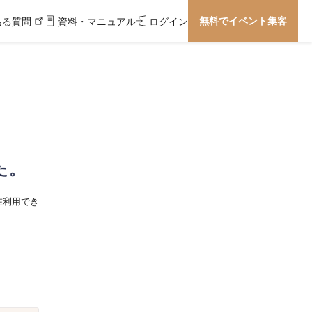
無料でイベント集客
ある質問
資料・マニュアル
ログイン
た。
在利用でき