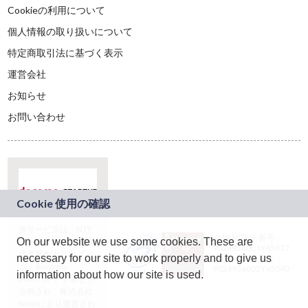
Cookieの利用について
個人情報の取り扱いについて
特定商取引法に基づく表示
運営会社
お知らせ
お問い合わせ
本サービスは、NTT
JASRAC許諾番号：
On our website we use some cookies. These are
ドコモグループの新
9024936001Y45037
規事業創出プログラ
necessary for our site to work properly and to give us
JASRAC許諾番号：
ム「docomo
9024936002Y45040
information about how our site is used.
STARTUP」を通じて
企画され、株式会社
teketにより運営され