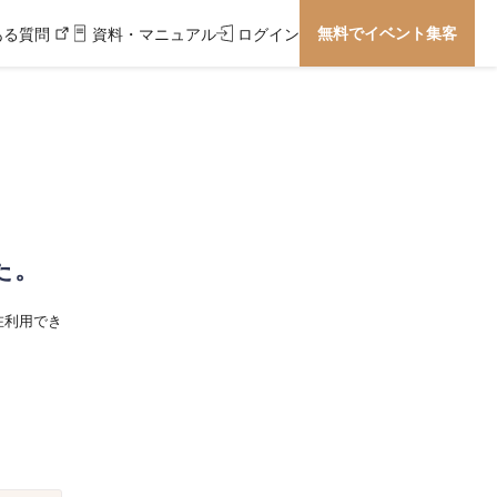
無料でイベント集客
ある質問
資料・マニュアル
ログイン
た。
在利用でき