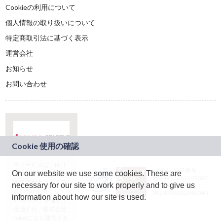
Cookieの利用について
個人情報の取り扱いについて
特定商取引法に基づく表示
運営会社
お知らせ
お問い合わせ
本サービスは、NTT
JASRAC許諾番号：
On our website we use some cookies. These are
ドコモグループの新
9024936001Y45037
規事業創出プログラ
necessary for our site to work properly and to give us
JASRAC許諾番号：
ム「docomo
9024936002Y45040
information about how our site is used.
STARTUP」を通じて
企画され、株式会社
teketにより運営され