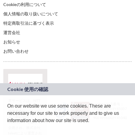
Cookieの利用について
個人情報の取り扱いについて
特定商取引法に基づく表示
運営会社
お知らせ
お問い合わせ
本サービスは、NTT
JASRAC許諾番号：
On our website we use some cookies. These are
ドコモグループの新
9024936001Y45037
規事業創出プログラ
necessary for our site to work properly and to give us
JASRAC許諾番号：
ム「docomo
9024936002Y45040
information about how our site is used.
STARTUP」を通じて
企画され、株式会社
teketにより運営され