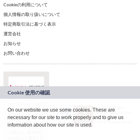
Cookieの利用について
個人情報の取り扱いについて
特定商取引法に基づく表示
運営会社
お知らせ
お問い合わせ
本サービスは、NTT
JASRAC許諾番号：
On our website we use some cookies. These are
ドコモグループの新
9024936001Y45037
規事業創出プログラ
necessary for our site to work properly and to give us
JASRAC許諾番号：
ム「docomo
9024936002Y45040
information about how our site is used.
STARTUP」を通じて
企画され、株式会社
teketにより運営され