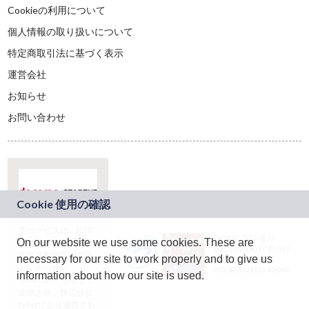
Cookieの利用について
個人情報の取り扱いについて
特定商取引法に基づく表示
運営会社
お知らせ
お問い合わせ
本サービスは、NTT
JASRAC許諾番号：
On our website we use some cookies. These are
ドコモグループの新
9024936001Y45037
規事業創出プログラ
necessary for our site to work properly and to give us
JASRAC許諾番号：
ム「docomo
9024936002Y45040
information about how our site is used.
STARTUP」を通じて
企画され、株式会社
teketにより運営され