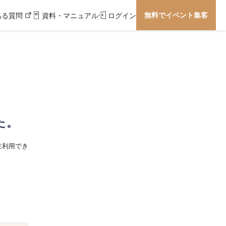
無料でイベント集客
ある質問
資料・マニュアル
ログイン
た。
在利用でき