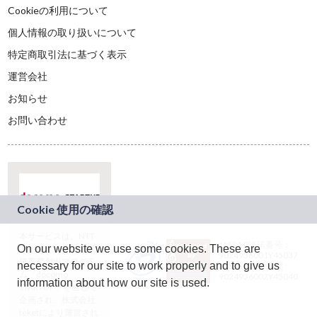
Cookieの利用について
個人情報の取り扱いについて
特定商取引法に基づく表示
運営会社
お知らせ
お問い合わせ
本サービスは、NTT
JASRAC許諾番号：
On our website we use some cookies. These are
ドコモグループの新
9024936001Y45037
規事業創出プログラ
necessary for our site to work properly and to give us
JASRAC許諾番号：
ム「docomo
9024936002Y45040
information about how our site is used.
STARTUP」を通じて
企画され、株式会社
teketにより運営され