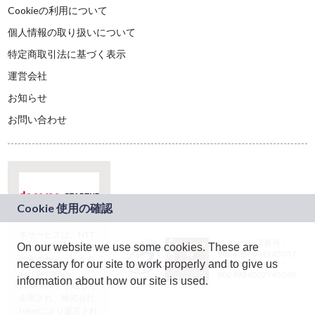
Cookieの利用について
個人情報の取り扱いについて
特定商取引法に基づく表示
運営会社
お知らせ
お問い合わせ
本サービスは、NTT
JASRAC許諾番号：
On our website we use some cookies. These are
ドコモグループの新
9024936001Y45037
規事業創出プログラ
necessary for our site to work properly and to give us
JASRAC許諾番号：
ム「docomo
9024936002Y45040
information about how our site is used.
STARTUP」を通じて
企画され、株式会社
teketにより運営され