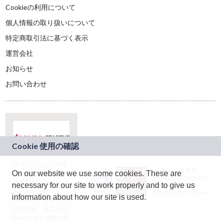
Cookieの利用について
個人情報の取り扱いについて
特定商取引法に基づく表示
運営会社
お知らせ
お問い合わせ
本サービスは、NTT
JASRAC許諾番号：
On our website we use some cookies. These are
ドコモグループの新
9024936001Y45037
規事業創出プログラ
necessary for our site to work properly and to give us
JASRAC許諾番号：
ム「docomo
9024936002Y45040
information about how our site is used.
STARTUP」を通じて
企画され、株式会社
teketにより運営され