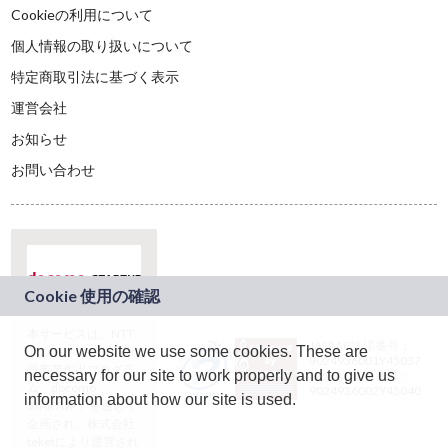
Cookieの利用について
個人情報の取り扱いについて
特定商取引法に基づく表示
運営会社
お知らせ
お問い合わせ
本サービスは、NTT
JASRAC許諾番号：
On our website we use some cookies. These are
ドコモグループの新
9024936001Y45037
規事業創出プログラ
necessary for our site to work properly and to give us
JASRAC許諾番号：
ム「docomo
9024936002Y45040
information about how our site is used.
STARTUP」を通じて
企画され、株式会社
teketにより運営され