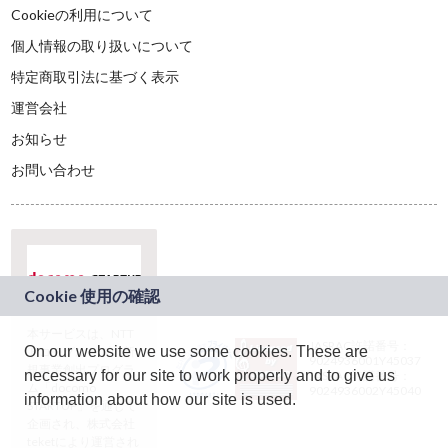
Cookieの利用について
個人情報の取り扱いについて
特定商取引法に基づく表示
運営会社
お知らせ
お問い合わせ
本サービスは、NTT
JASRAC許諾番号：
On our website we use some cookies. These are
ドコモグループの新
9024936001Y45037
規事業創出プログラ
necessary for our site to work properly and to give us
JASRAC許諾番号：
ム「docomo
9024936002Y45040
information about how our site is used.
STARTUP」を通じて
企画され、株式会社
teketにより運営され