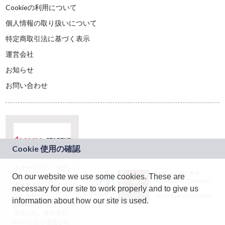
Cookieの利用について
個人情報の取り扱いについて
特定商取引法に基づく表示
運営会社
お知らせ
お問い合わせ
本サービスは、NTT
JASRAC許諾番号：
On our website we use some cookies. These are
ドコモグループの新
9024936001Y45037
規事業創出プログラ
necessary for our site to work properly and to give us
JASRAC許諾番号：
ム「docomo
9024936002Y45040
information about how our site is used.
STARTUP」を通じて
企画され、株式会社
teketにより運営され