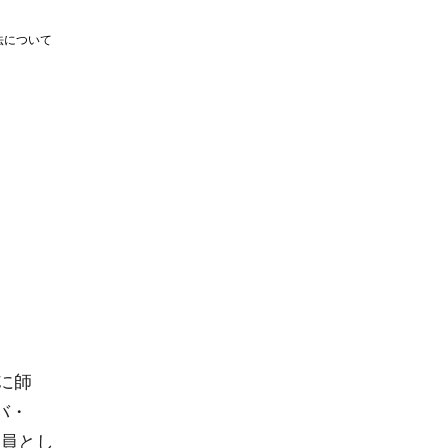
法について
に師
バ・
修員とし