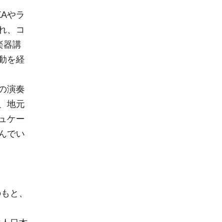
KAやラ
れ、コ
楽器講
動を経
の演奏
、地元
ュケー
んでい
のもと、