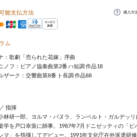
可能支払方法
購入方
ラム
ナ：歌劇「売られた花嫁」序曲
ニノフ：ピアノ協奏曲第2番 ハ短調 作品18
ルザーク：交響曲第8番 ト長調 作品88
／ 指揮
小林研一郎、ヨルマ・パヌラ、ランベルト・ガルデッリ
楽学を戸口幸策に師事。1987年7月ドニゼッティの「ビ
ンマ」を指揮してデビュー。1991年文化庁在外派遣研