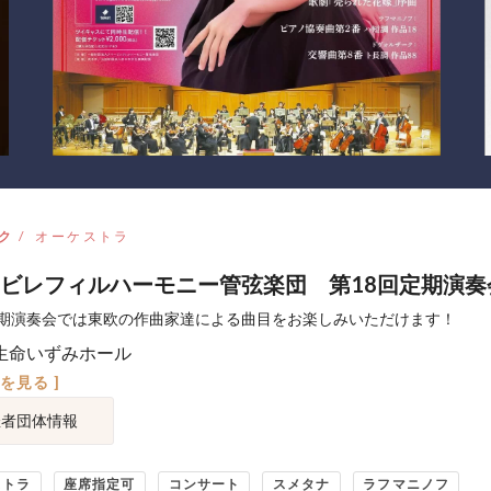
ク
オーケストラ
ビレフィルハーモニー管弦楽団 第18回定期演奏
期演奏会では東欧の作曲家達による曲目をお楽しみいただけます！
生命いずみホール
図を見る ]
催者団体情報
ストラ
座席指定可
コンサート
スメタナ
ラフマニノフ