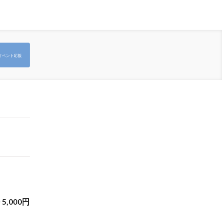
イベント応援
~
5,000
円