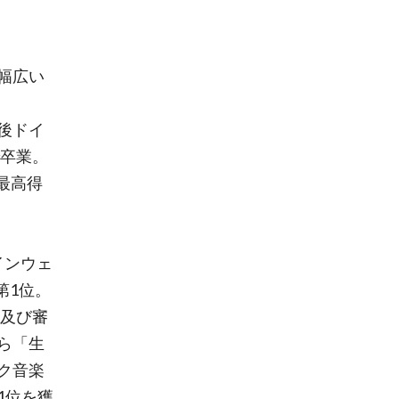
幅広い
後ドイ
で卒業。
を最高得
タインウェ
第1位。
ト及び審
ら「生
ク音楽
1位を獲