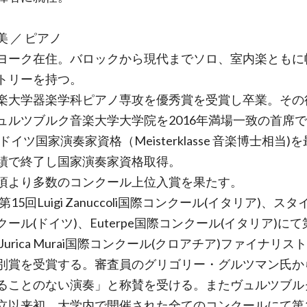
 ／ ピアノ
ヨーク在住。バロックから現代までソロ、室内楽ともに
トリーを持つ。
楽大学器楽学科ピアノ専攻を優秀賞を受賞し卒業。その
ュルツブルク音楽大学大学院を2016年満場一致の首席
年ドイツ国家演奏家資格（Meisterklasse 音楽博士相当)
績で終了し国家演奏家資格取得。
頃より多数のコンクール上位入賞を果たす。
年第15回Luigi Zanuccoli国際コンクール(イタリア)、ス
ール(ドイツ)、Euterpe国際コンクール(イタリア)にて
年Jurica Murai国際コンクール(クロアチア)ファイナリス
別賞を受賞する。審査員のグリゴリー・グルツマン氏か
ることのない演奏」と称賛を受ける。またヴュルツブル
立以来初、大学内で開催された全てのコンクールにて第