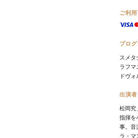
ご利用
プログ
スメタ
ラフマ
ドヴォ
出演者
松岡究 
指揮を
事。音
ラ・マ