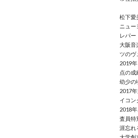
松下愛美
ニュー
レパー
大阪音
ツのヴ
2019
点の成
幼少の
2017
イコンク
2018
査員特
涯忘れ
大学創