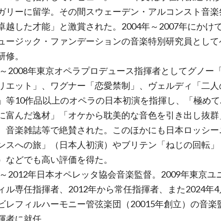
ガリーに留学。その間スウェーデン・アルコンスト音楽
卓越した才能」と激賞された。2004年～2007年にかけ
ュージック・ファンデーションの音楽特別研究員として
研修。
7年～2008年東京オペラプロデュース指揮者としてグノー
リエット」、ワグナー「恋愛禁制」、ヴェルディ「二人
」等10作品以上のオペラの日本初演を指揮し、「極めて
に富んだ逸材」「オケから耽美的な音色を引き出し抜群
、音楽雑誌等で絶賛された。このほかにも日本ロッシー
ンスへの旅」（日本人初演）やブリテン「ねじの回転」
）などでも高い評価を得た。
9年～2012年日本オペレッタ協会音楽監督。2009年東京ユ
ィル専任指揮者、2012年から常任指揮者、また2024年
ビレフィルハーモニー管弦楽団（20015年創立）の音楽
揮者に就任。