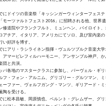
。
でにドイツの音楽祭「キッシンガーウィンターフェステ
「モーツァルトフェスト2016」に招聘される他、世界
ン修道院やフランクフルト、ミュンヘン、バイロイト、
ロアチア、イタリア、アメリカにてソロ、及び室内楽の
行い好評を博す。
でにアリ・ラシライネン指揮・ヴュルツブルク音楽大学
、アマービレフィルハーモニー、アンサンブル神戸、か
楽団と共演。
ッパ各地のマスタークラスに参加し、パーヴェル・ギリ
ルフ・フォン・アルニム、グリゴリー・グルツマン、ミ
ェーファー、ヴォルフガング・マンツ、ギリアード・ミ
薫陶を受ける。
でに松本昌敏、岡原慎也、ベルント・グレムザー、グリ
ルツマン、室内楽をデニセ・ベンダの各氏に師事。