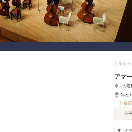
クラシッ
アマー
今回の定
住友
[ 地
主
オーケ