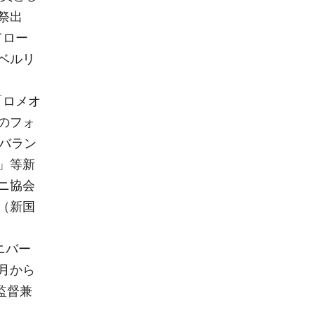
祭出
てロー
ベルリ
「ロメオ
のフォ
バラン
」等新
ニ協会
（新国
ニバー
4月から
監督兼