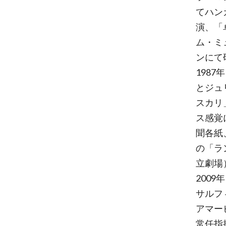
てハン
演、「
ム・ミ
ンにて
198
とジュ
スカリ
ス感覚
聞各紙
の「ラ
立劇場
200
サルフ
アマー
常任指