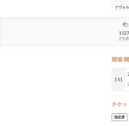
ドヴォ
112
ブラボ
開場/
[ 1 ]
チケッ
指定席