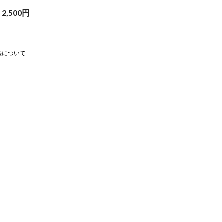
~
2,500
円
法について