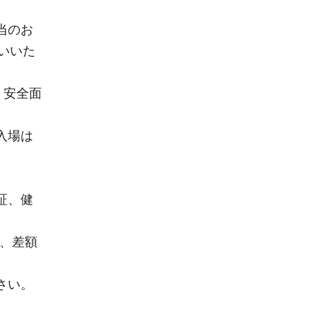
当のお
いいた
、安全面
入場は
証、健
り、差額
さい。