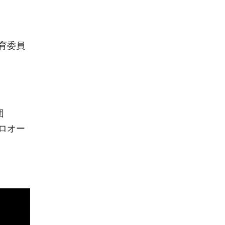
育委員
団
ロオー