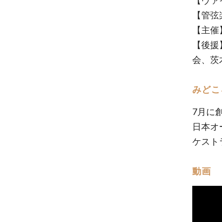
【ヴァ
【管弦
【主催
【後援
会、茨
みどこ
7月に
日本オ
ケスト
動画