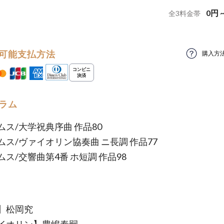
0
円
全
3
料金帯
可能支払方法
購入方
ラム
ムス/大学祝典序曲 作品80
ムス/ヴァイオリン協奏曲 ニ長調 作品77
ス/交響曲第4番 ホ短調 作品98
】松岡究