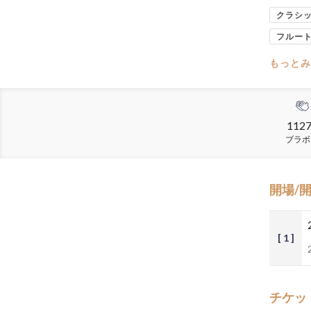
クラシ
フルー
もっとみ
112
ブラボ
開場/
[ 1 ]
チケッ