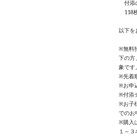
付添の
118
以下を
※無料招
下の方
象です
※先着
※お申
※付添
※お子
でのお
※購入
１～３