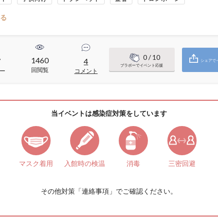
る
0
/ 10
1460
7
4
シェアで
ブラボーでイベント応援
回閲覧
ー
コメント
当イベントは感染症対策をしています
マスク着用
入館時の検温
消毒
三密回避
その他対策「
連絡事項
」でご確認ください。