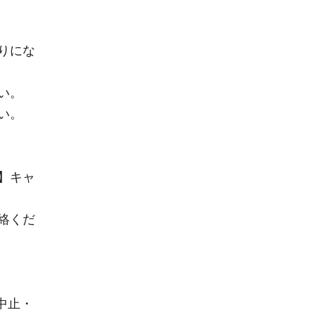
りにな
い。
い。
】キャ
絡くだ
中止・