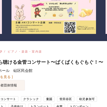
ク
ピアノ・楽器・室内楽
ら聴ける金管コンサート〜ぱくぱくもぐもぐ！〜
ホール 砧区民会館
図を見る ]
催者団体情報
けコンサート
クラシック
童謡
世田谷区
幼児参加可
ート
子供向け
トランペット
金管
トロンボーン