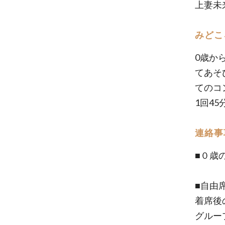
上妻未
みどこ
0歳か
てあそ
てのコ
1回4
連絡事
■０歳
■自由
着席後
グルー