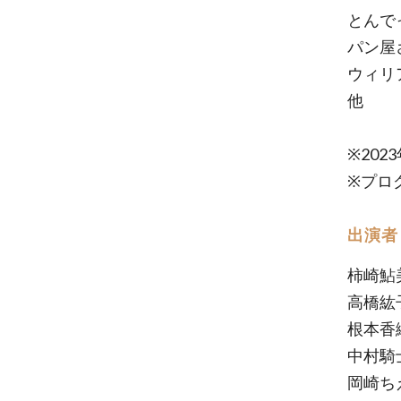
とんで
パン屋
ウィリ
他
※20
※プロ
出演者
柿崎鮎
高橋紘
根本香
中村騎
岡崎ち