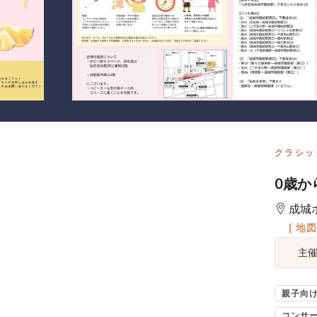
クラシッ
0歳か
成城
[ 地
主
親子向
コンサ