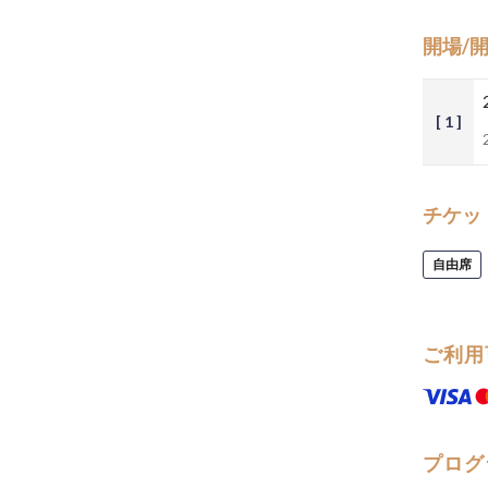
開場/
[ 1 ]
チケッ
自由席
ご利用
プログ