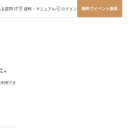
無料でイベント集客
ある質問
資料・マニュアル
ログイン
た。
在利用でき