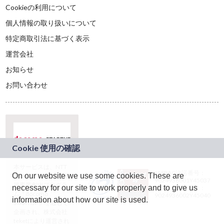
Cookieの利用について
個人情報の取り扱いについて
特定商取引法に基づく表示
運営会社
お知らせ
お問い合わせ
本サービスは、NTT
JASRAC許諾番号：
On our website we use some cookies. These are
ドコモグループの新
9024936001Y45037
規事業創出プログラ
necessary for our site to work properly and to give us
JASRAC許諾番号：
ム「docomo
9024936002Y45040
information about how our site is used.
STARTUP」を通じて
企画され、株式会社
teketにより運営され