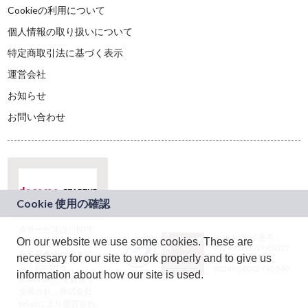
Cookieの利用について
個人情報の取り扱いについて
特定商取引法に基づく表示
運営会社
お知らせ
お問い合わせ
本サービスは、NTT
JASRAC許諾番号：
On our website we use some cookies. These are
ドコモグループの新
9024936001Y45037
規事業創出プログラ
necessary for our site to work properly and to give us
JASRAC許諾番号：
ム「docomo
9024936002Y45040
information about how our site is used.
STARTUP」を通じて
企画され、株式会社
teketにより運営され