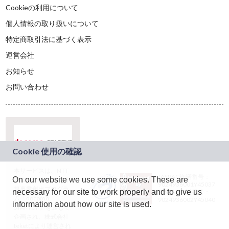
Cookieの利用について
個人情報の取り扱いについて
特定商取引法に基づく表示
運営会社
お知らせ
お問い合わせ
本サービスは、NTT
JASRAC許諾番号：
On our website we use some cookies. These are
ドコモグループの新
9024936001Y45037
規事業創出プログラ
necessary for our site to work properly and to give us
JASRAC許諾番号：
ム「docomo
9024936002Y45040
information about how our site is used.
STARTUP」を通じて
企画され、株式会社
teketにより運営され