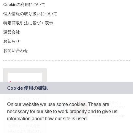
Cookieの利用について
個人情報の取り扱いについて
特定商取引法に基づく表示
運営会社
お知らせ
お問い合わせ
本サービスは、NTT
JASRAC許諾番号：
On our website we use some cookies. These are
ドコモグループの新
9024936001Y45037
規事業創出プログラ
necessary for our site to work properly and to give us
JASRAC許諾番号：
ム「docomo
9024936002Y45040
information about how our site is used.
STARTUP」を通じて
企画され、株式会社
teketにより運営され