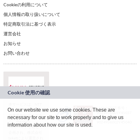
Cookieの利用について
個人情報の取り扱いについて
特定商取引法に基づく表示
運営会社
お知らせ
お問い合わせ
本サービスは、NTT
JASRAC許諾番号：
On our website we use some cookies. These are
ドコモグループの新
9024936001Y45037
規事業創出プログラ
necessary for our site to work properly and to give us
JASRAC許諾番号：
ム「docomo
9024936002Y45040
information about how our site is used.
STARTUP」を通じて
企画され、株式会社
teketにより運営され