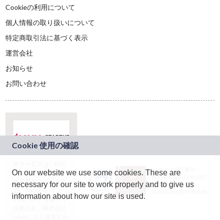
Cookieの利用について
個人情報の取り扱いについて
特定商取引法に基づく表示
運営会社
お知らせ
お問い合わせ
本サービスは、NTT
JASRAC許諾番号：
On our website we use some cookies. These are
ドコモグループの新
9024936001Y45037
規事業創出プログラ
necessary for our site to work properly and to give us
JASRAC許諾番号：
ム「docomo
9024936002Y45040
information about how our site is used.
STARTUP」を通じて
企画され、株式会社
teketにより運営され