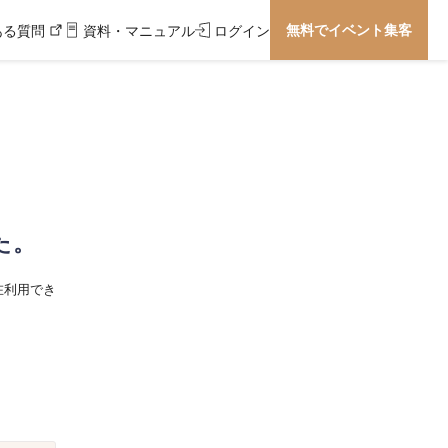
無料でイベント集客
ある質問
資料・マニュアル
ログイン
た。
在利用でき