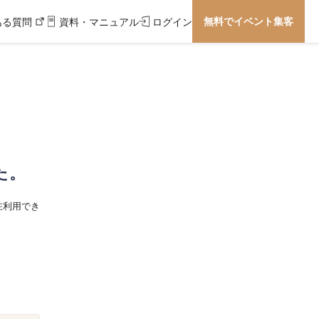
無料でイベント集客
ある質問
資料・マニュアル
ログイン
た。
在利用でき