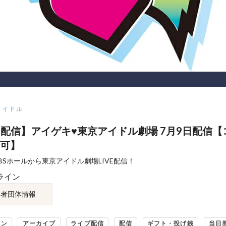
アイドル
VE配信】アイゲキ♥東京アイドル劇場 7月9日配信
可】
BSホールから東京アイドル劇場LIVE配信！
ライン
催者団体情報
イン
アーカイブ
ライブ配信
配信
ギフト・投げ銭
当日