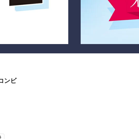
【コンビ
券