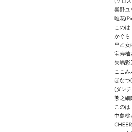
(ソロス
響野ユリア
唯花(Pin
このは
かぐら
早乙女
宝寿柚
矢嶋彩
ここみん(
ほなつ(@
(ダンチ
熊之細
このは
中島桃
CHEER