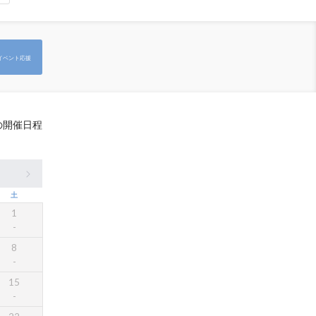
イベント応援
の開催日程
土
1
8
15