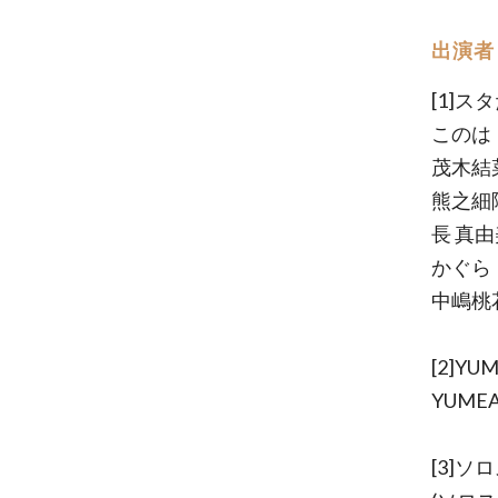
出演者
[1]ス
このは
茂木結
熊之細
長 真由
かぐら
中嶋桃
[2]Y
YUMEA
[3]ソ