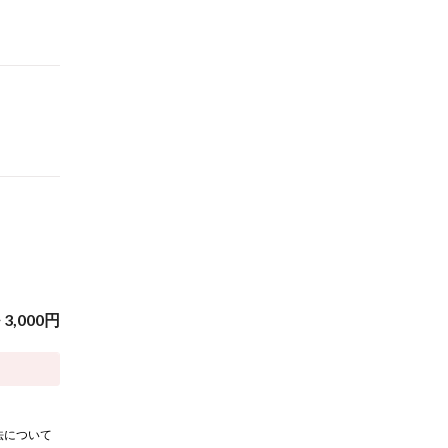
~
3,000
円
法について