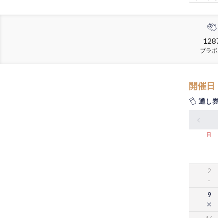
128
ブラボ
開催日
通し
日
2
9