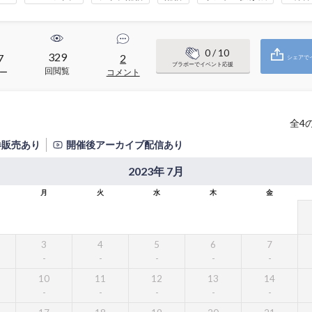
0
/ 10
329
7
2
シェアで
ブラボーでイベント応援
回閲覧
ー
コメント
全
4
券販売あり
開催後アーカイブ配信あり
2023年 7月
月
火
水
木
金
3
4
5
6
7
10
11
12
13
14