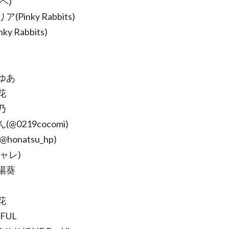
ペ)
(Pinky Rabbits)
ky Rabbits)
ゆあ
花
乃
@0219cocomi)
honatsu_hp)
ャレ)
陽葵
花
FUL