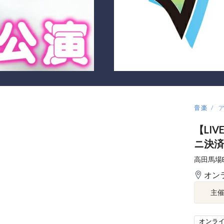
音楽
【LI
ニ決済
高田馬場
オン
主
オンラ