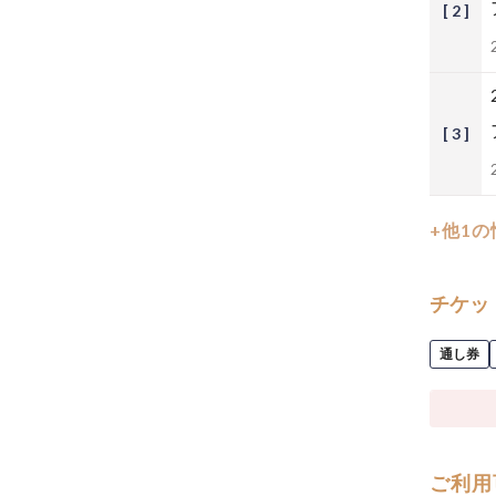
[ 2 ]
[ 3 ]
+他1
チケッ
通し券
ご利用