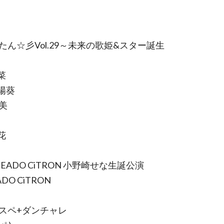
タたん☆彡Vol.29～未来の歌姫&スター誕生
菜
陽葵
美
花
UMEADO CiTRON 小野崎せな生誕公演
DO CiTRON
ロスペ+ダンチャレ