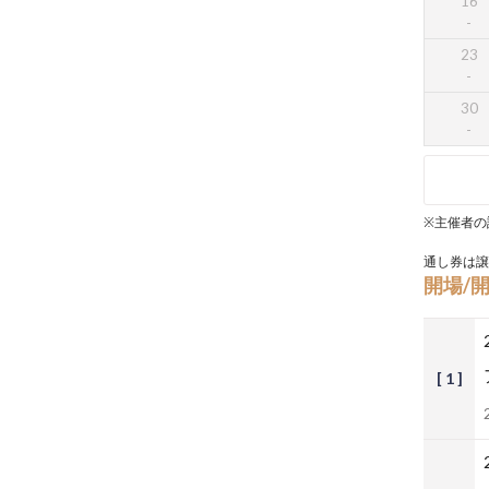
16
23
30
※主催者の
通し券は譲
開場/
[ 1 ]