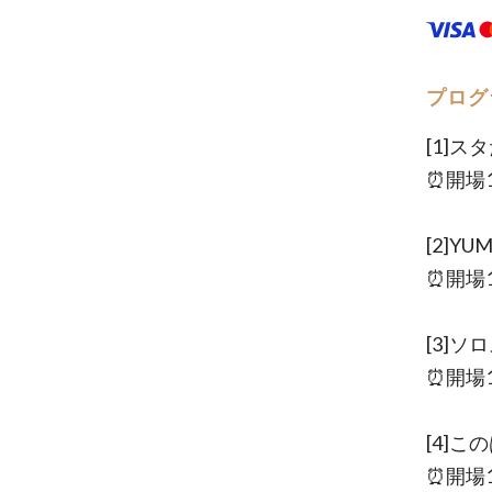
プログ
[1]ス
⏰開場11
[2]Y
⏰開場13
[3]ソ
⏰開場15
[4]こ
⏰開場17