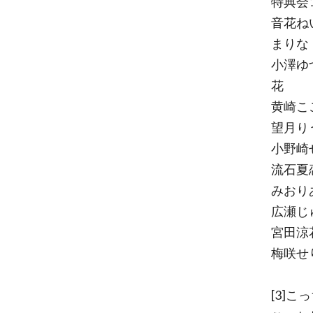
特典会13
音花ね
まりな
小澤ゆ
花
黄崎こ
望月りう
小野崎せ
流石夏恋
みおりあ(
広瀬じ
宮田涼
梅咲せ
[3]こ