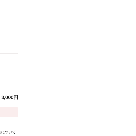
~
3,000
円
法について