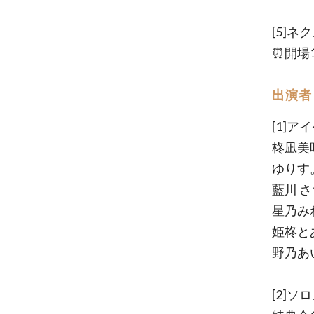
[5]ネ
⏰開場18
出演者
[1]アイ
柊凪美
ゆりす
藍川 さ
星乃み
姫柊と
野乃あ
[2]ソ