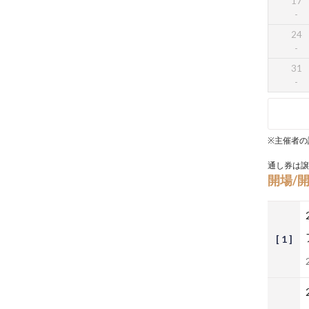
17
24
31
※主催者の
通し券は譲
開場/
[ 1 ]