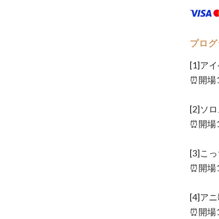
プログ
[1]アイ
⏰開場10
[2]ソ
⏰開場12
[3]こ
⏰開場14
[4]アニ
⏰開場17