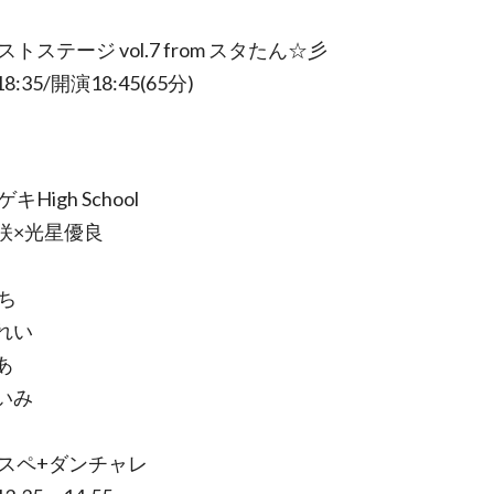
クストステージ vol.7 from スタたん☆彡
:35/開演18:45(65分)
ゲキHigh School
咲×光星優良
。
ち
れい
あ
いみ
ロスペ+ダンチャレ