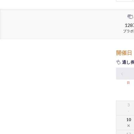
128
ブラボ
開催日
通し
日
3
10