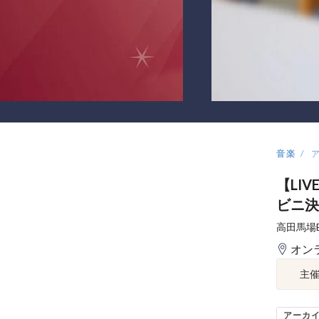
音楽
【LI
ビニ決
高田馬場
オン
主
アーカ