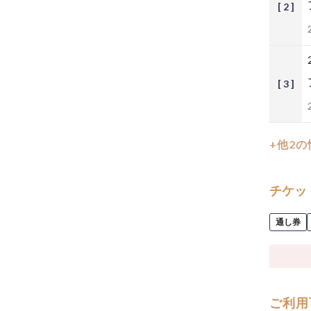
[ 2 ]
[ 3 ]
+他2
チケッ
通し券
ご利用