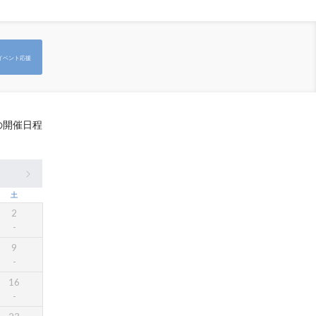
イベント応援
の開催日程
土
2
9
16