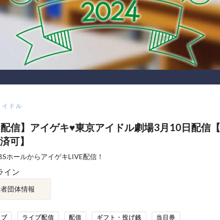
アイドル
VE配信】アイゲキ♥東京アイドル劇場3月10日配信
済可】
BSホールからアイゲキLIVE配信！
ライン
催者団体情報
イブ
ライブ配信
配信
ギフト・投げ銭
当日券