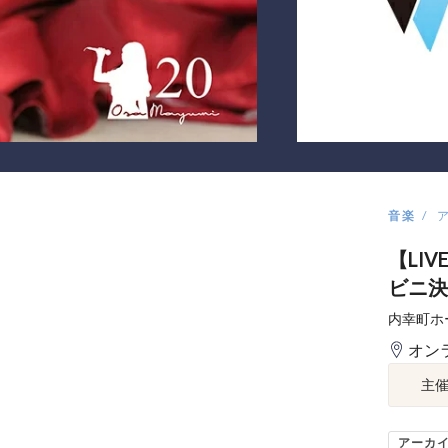
音楽
【LI
ビニ決
内幸町ホ
オン
主
アーカ