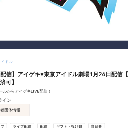
アイドル
VE配信】アイゲキ♥東京アイドル劇場1月26日配信
済可】
ールからアイゲキLIVE配信！
ライン
催者団体情報
イブ
ライブ配信
配信
ギフト・投げ銭
当日券