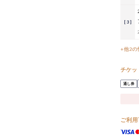
[ 3 ]
+他2
チケッ
通し券
ご利用