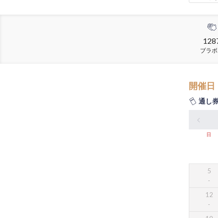
128
ブラボ
開催日
通し
日
5
12