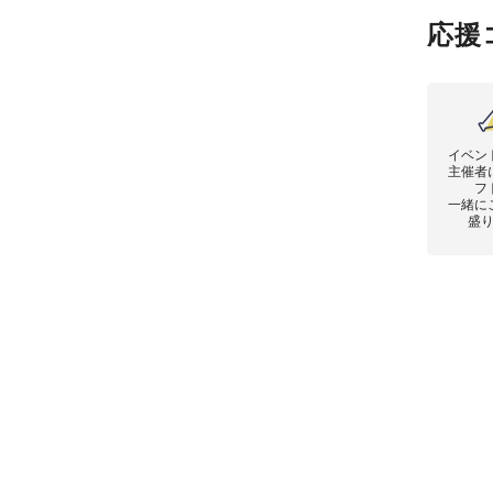
応援
イベン
主催者
フ
一緒に
盛