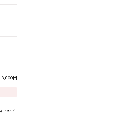
~
3,000
円
法について