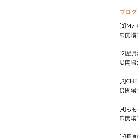
プログ
[1]M
⏰開場13
[2]
⏰開場14
[3]C
⏰開場16
[4]
⏰開場17
[5]長