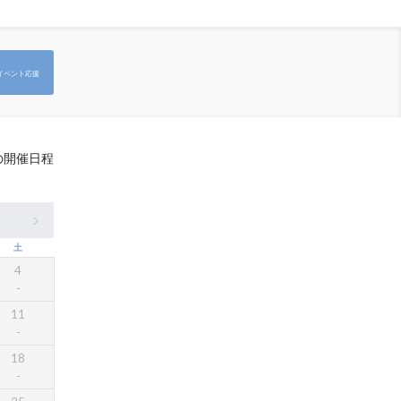
イベント応援
の開催日程
土
4
11
18