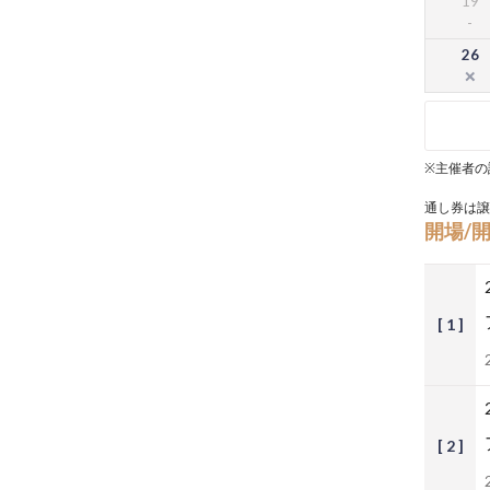
19
26
※主催者の
通し券は譲
開場/
[ 1 ]
[ 2 ]