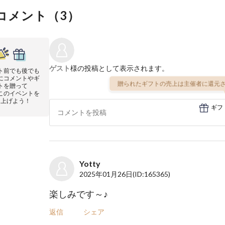
コメント（
3
）
ゲスト
様の投稿として表示されます。
ト前でも後でも
にコメントやギ
贈られたギフトの売上は主催者に還元さ
トを贈って
このイベントを
り上げよう！
ギフ
Yotty
2025年01月26日
(ID:165365)
楽しみです～♪
返信
シェア