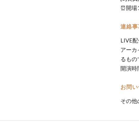
⏰開場18
連絡事
LIV
アーカ
るもの
開演時
お問い
その他