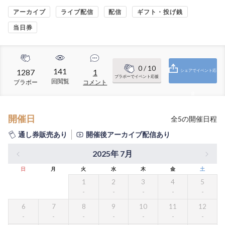
アーカイブ
ライブ配信
配信
ギフト・投げ銭
当日券
0
/ 10
141
1287
1
シェアでイベント応
ブラボーでイベント応援
回閲覧
ブラボー
コメント
援
開催日
全
5
の開催日程
通し券販売あり
開催後アーカイブ配信あり
2025年 7月
日
月
火
水
木
金
土
1
2
3
4
5
6
7
8
9
10
11
12