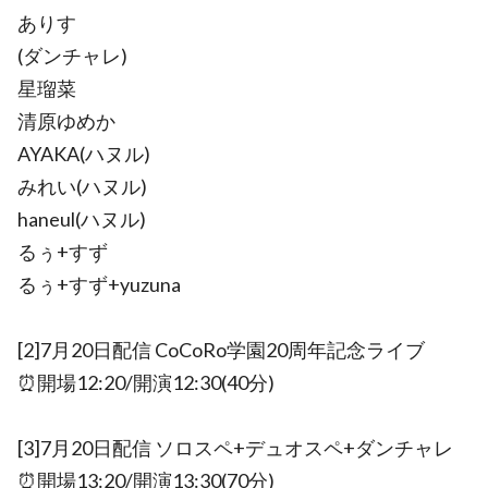
ありす
(ダンチャレ)
星瑠菜
清原ゆめか
AYAKA(ハヌル)
みれい(ハヌル)
haneul(ハヌル)
るぅ+すず
るぅ+すず+yuzuna
[2]7月20日配信 CoCoRo学園20周年記念ライブ
⏰開場12:20/開演12:30(40分)
[3]7月20日配信 ソロスペ+デュオスペ+ダンチャレ
⏰開場13:20/開演13:30(70分)