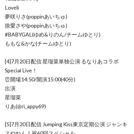
Loveli
夢咲りさ(poppinあいちゅ)
捺愛さや(poppinあいちゅ)
#BABYGAL(ゆめ&りのん/チームゆとり)
ももな&かな(チームゆとり)
[4]7月20日配信 星瑠菜単独公演 るなりあコラボ
Special Live！
⏰開場14:50/開演15:00(40分)
出演
星瑠菜
りあ(@ri_appy69)
[5]7月20日配信 Jumping Kiss東京定期公演 ジャンキ
スやねん！祝60回スペシャル