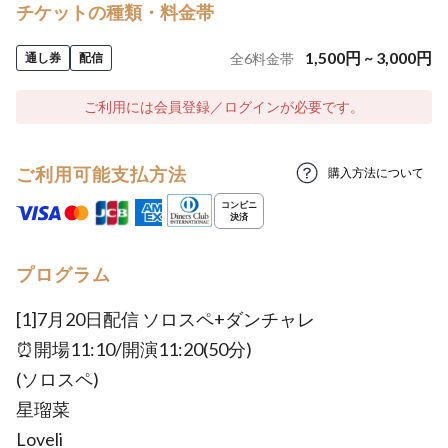
チケットの種類・料金帯
1,500
円
~
3,000
円
通し券
配信
全
6
料金帯
ご利用には会員登録／ログインが必要です。
ご利用可能支払方法
購入方法について
プログラム
[1]7月20日配信 ソロスペ+ダンチャレ
⏰開場11:10/開演11:20(50分)
(ソロスペ)
星瑠菜
Loveli