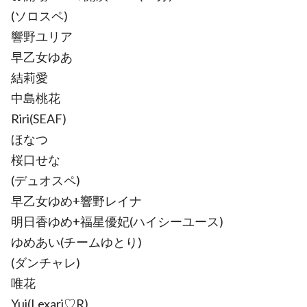
(ソロスペ)
響野ユリア
早乙女ゆあ
結莉愛
中島桃花
Riri(SEAF)
ほなつ
桜口せな
(デュオスペ)
早乙女ゆめ+響野レイナ
明日香ゆめ+福星優妃(ハイシーユース)
ゆめあい(チームゆとり)
(ダンチャレ)
唯花
Yui(Lexari♡R)