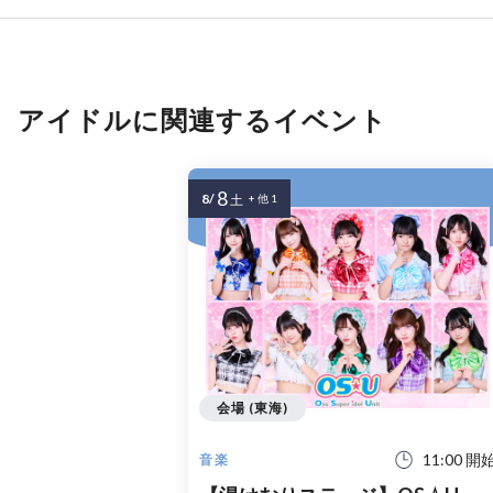
アイドルに関連するイベント
8
8/
土
+ 他 1
会場 (東海)
11:00 開
音楽