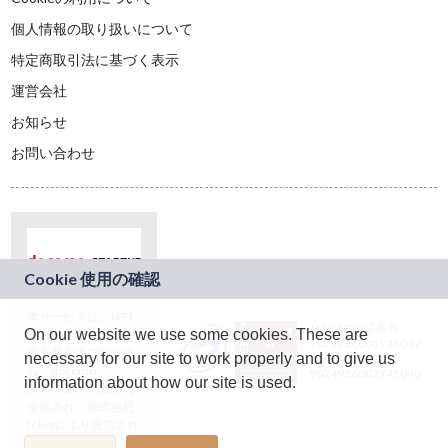
個人情報の取り扱いについて
特定商取引法に基づく表示
運営会社
お知らせ
お問い合わせ
本サービスは、NTT
JASRAC許諾番号：
On our website we use some cookies. These are
ドコモグループの新
9024936001Y45037
規事業創出プログラ
necessary for our site to work properly and to give us
JASRAC許諾番号：
ム「docomo
9024936002Y45040
information about how our site is used.
STARTUP」を通じて
企画され、株式会社
teketにより運営され
ています。