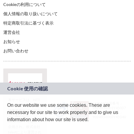
Cookieの利用について
個人情報の取り扱いについて
特定商取引法に基づく表示
運営会社
お知らせ
お問い合わせ
本サービスは、NTT
JASRAC許諾番号：
On our website we use some cookies. These are
ドコモグループの新
9024936001Y45037
規事業創出プログラ
necessary for our site to work properly and to give us
JASRAC許諾番号：
ム「docomo
9024936002Y45040
information about how our site is used.
STARTUP」を通じて
企画され、株式会社
teketにより運営され