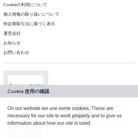
Cookieの利用について
個人情報の取り扱いについて
特定商取引法に基づく表示
運営会社
お知らせ
お問い合わせ
本サービスは、NTT
JASRAC許諾番号：
On our website we use some cookies. These are
ドコモグループの新
9024936001Y45037
規事業創出プログラ
necessary for our site to work properly and to give us
JASRAC許諾番号：
ム「docomo
9024936002Y45040
information about how our site is used.
STARTUP」を通じて
企画され、株式会社
teketにより運営され