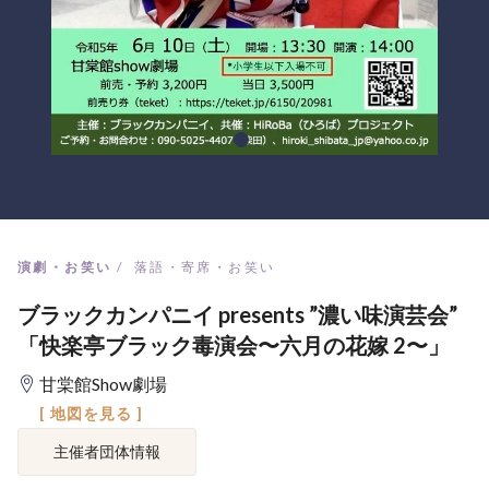
演劇・お笑い
落語・寄席・お笑い
ブラックカンパニイ presents ”濃い味演芸会”
「快楽亭ブラック毒演会〜六月の花嫁 2〜」
甘棠館Show劇場
[ 地図を見る ]
主催者団体情報