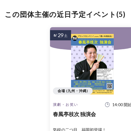
この団体主催の近日予定イベント(5)
29
8/
土
会場 (九州・沖縄)
14:00 開
演劇・お笑い
春風亭枝次 独演会
気鋭の二つ目、福岡初登場！