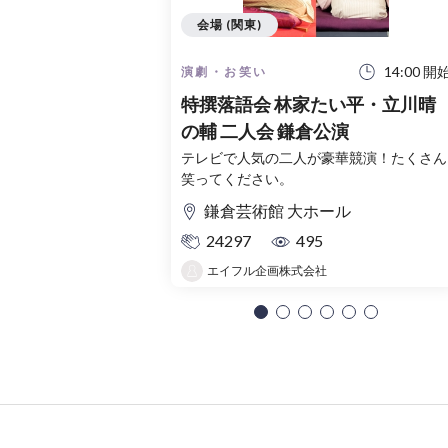
会場 (関東)
14:00 開
演劇・お笑い
特撰落語会 林家たい平・立川晴
の輔 二人会 鎌倉公演
テレビで人気の二人が豪華競演！たくさん
笑ってください。
鎌倉芸術館 大ホール
24297
495
エイフル企画株式会社