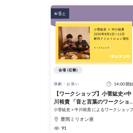
8
8/
土
会場 (近畿)
14:00 開
演劇・お笑い
【ワークショップ】小菅紘史×中
川裕貴 「音と言葉のワークショ
ップ」
小菅紘史 × 中川裕貴 によるワークショッ
豊岡ミリオン座
91