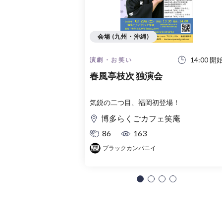
会場 (九州・沖縄)
14:00 開
演劇・お笑い
春風亭枝次 独演会
気鋭の二つ目、福岡初登場！
博多らくごカフェ笑庵
86
163
ブラックカンパニイ