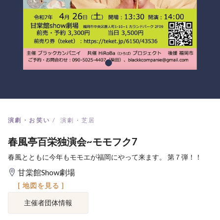
演劇・お笑い
演劇・芝居
春風亭百栄独演会~モモフク7
春風とともに今年もモモエが福岡にやって来ます。 第７弾！！
甘棠館Show劇場
[ 地図を見る ]
主催者団体情報