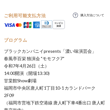
ご利用可能支払方法
購入方法について
プログラム
ブラックカンパニイpresents「濃い味演芸会」
春風亭百栄 独演会 “モモフク7”
令和7年4月26日（土）
14:00開演（開場13:30)
甘棠館Show劇場
福岡市中央区唐人町1丁目10-1 カランドパーク
2F09
（福岡市営地下鉄空港線 唐人町下車4番出口 唐人町