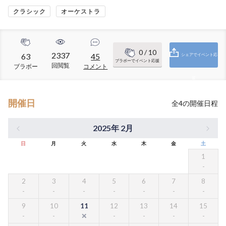
クラシック
オーケストラ
0
/ 10
2337
63
45
シェアでイベント応
ブラボーでイベント応援
回閲覧
ブラボー
コメント
援
開催日
全
4
の開催日程
2025年 2月
日
月
火
水
木
金
土
1
2
3
4
5
6
7
8
9
10
11
12
13
14
15